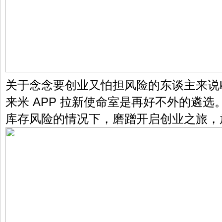
关于念念要创业又怕担风险的东谈主来说ka
来米 APP 拉新使命室是再好不外的遴
库存风险的情况下，磨蹭开启创业之旅，