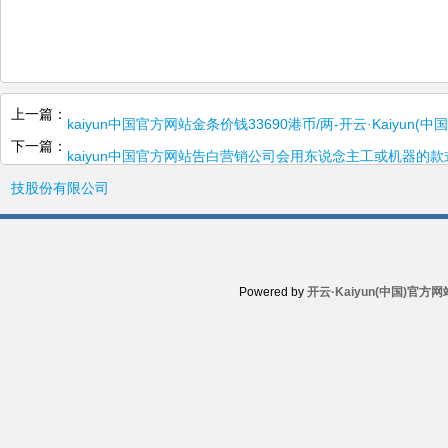
上一篇：
kaiyun中国官方网站金条价钱33690港币/两-开云·Kaiyun
下一篇：
kaiyun中国官方网站告白营销公司会用东说念主工或机器的款式再向
技股份有限公司
Powered by
开云·Kaiyun(中国)官