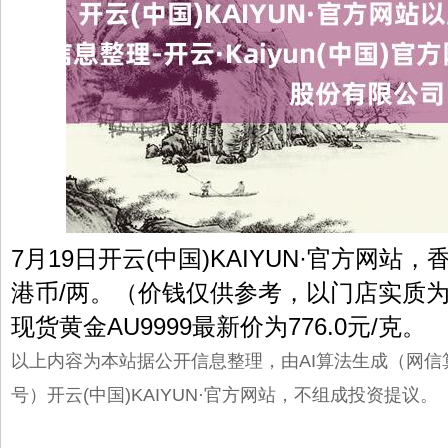
7月19日开云(中国)KAIYUN·官方网站，
港币/两。（价钱仅供参考，以门店实质
现货黄金AU9999最新价为776.0元/克。
以上内容为本站据公开信息整理，由AI算法生成（网信算备310
号）开云(中国)KAIYUN·官方网站，不组成投资提议。