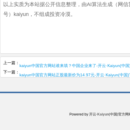
以上实质为本站据公开信息整理，由AI算法生成（网信算备310
号）kaiyun，不组成投资冷漠。
上一篇：
kaiyun中国官方网站谁来填？中国企业来了-开云·Kaiyun(
下一篇：
kaiyun中国官方网站正股最新价为14.97元-开云·Kaiyun(
Powered by
开云·Kaiyun(中国)官