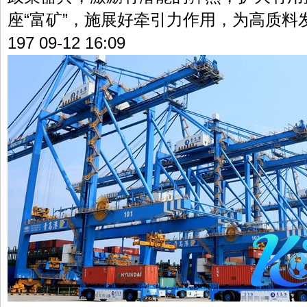
座“富矿”，施展好牵引力作用，为高质料
197 09-12 16:09