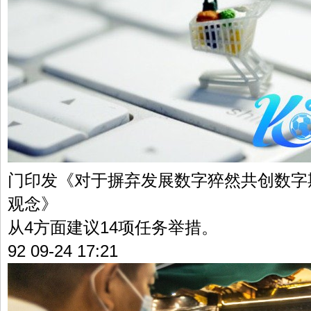
门印发《对于摒弃发展数字猝然共创数字
观念》
从4方面建议14项任务举措。
92 09-24 17:21