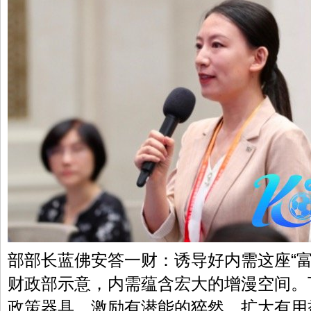
部部长蓝佛安答一财：诱导好内需这座“富
财政部示意，内需蕴含宏大的增漫空间。
政策器具，激励有潜能的猝然，扩大有用