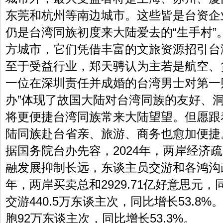
东莞和杭州等南边城市。这些皆是台资企
仍是台湾同族初度来大陆爱去的“生手村”
方城市，它们凭借丰富的文旅资源招引台
至于受益行业，郑天骋认为主若是航空、
一位在深圳责任并成婚的台湾男士对第一
办”体现了故国大陆对台湾同族的友好、
将更便捷台湾同族常来大陆望望。但愿跟
陆同族赴台省亲、旅游、商务也愈加便捷
据国务院台办先容，2024年，两岸经济
融发展抑制长远，东谈主员交游和各鸿沟
年，两岸买卖总和2929.71亿好意思元，
交游440.5万东谈主次，同比增长53.8
胞92万东谈主次，同比增长53.3%。