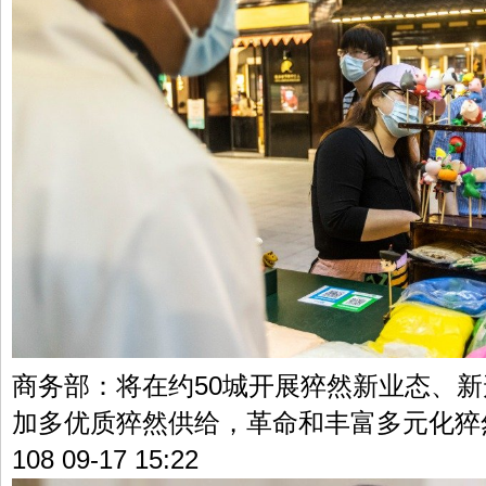
商务部：将在约50城开展猝然新业态、
加多优质猝然供给，革命和丰富多元化猝
108 09-17 15:22